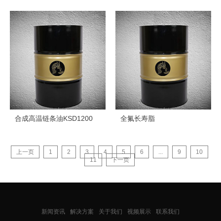
合成高温链条油KSD1200
全氟长寿脂
上一页
1
2
3
4
5
6
...
9
10
11
下一页
新闻资讯
解决方案
关于我们
视频展示
联系我们