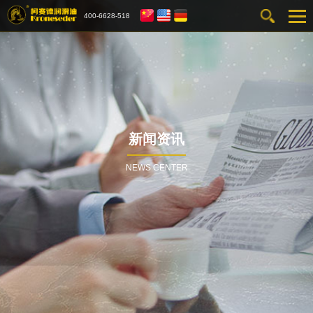
400-6628-518
新闻资讯
NEWS CENTER