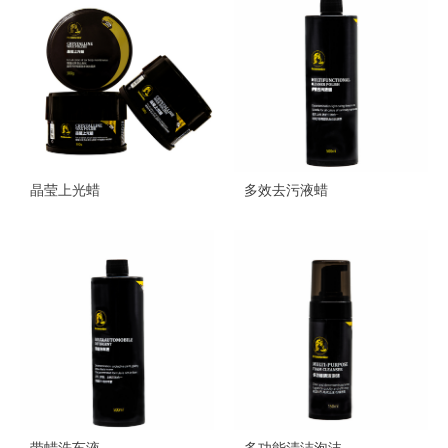
晶莹上光蜡
多效去污液蜡