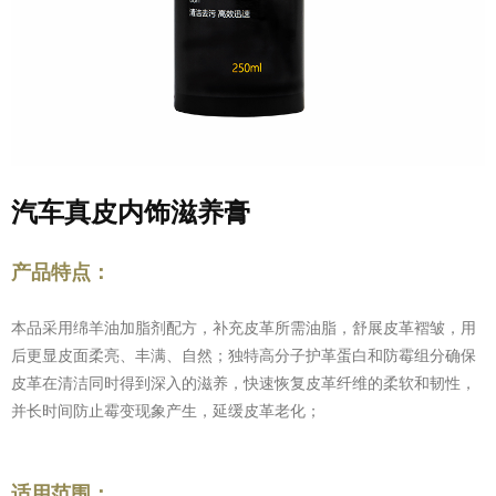
汽车真皮内饰滋养膏
产品特点：
本品采用绵羊油加脂剂配方，补充皮革所需油脂，舒展皮革褶皱，用
后更显皮面柔亮、丰满、自然；
独特高分子
护
革蛋白和防霉组分
确保
皮革在
清洁同时得到深入
的
滋养，快速恢复皮革纤维的柔软和韧性，
并
长时间
防止霉变现象产生，延缓
皮革
老化
；
适用范围：