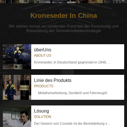
Kroneseder In China
Wir stehen immer an vorderster Front bei der Forschung und
Entwicklung der Schmiermitteltechnologie
überUns
ABOUT US
Kroneseder, in Deutschland gegründet in 1948, ist eine Schmierstoffmarke
Linie des Produkts
PRODUCTS
Metallverarbeitung, Geräteöl und Fahrzeugöl
Lösung
SOLUTION
Der Gewinn von Cosside ist die Bereitstellung von Produkten oder Dienstleistungen, um Kunden zu helfen