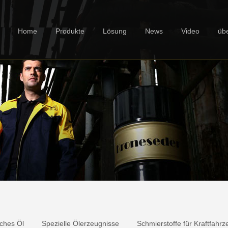
Home
Produkte
Lösung
News
Video
üb
sches Öl
Spezielle Ölerzeugnisse
Schmierstoffe für Kraftfahr