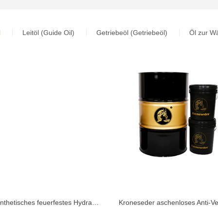
l
Leitöl (Guide Oil)
Getriebeöl (Getriebeöl)
Öl zur W
Vollsynthetisches feuerfestes Hydrauliköl KHFD68