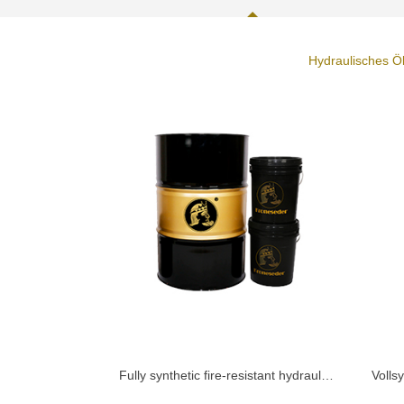
Hydraulisches Ö
Fully synthetic fire-resistant hydraulic oil KHFD68