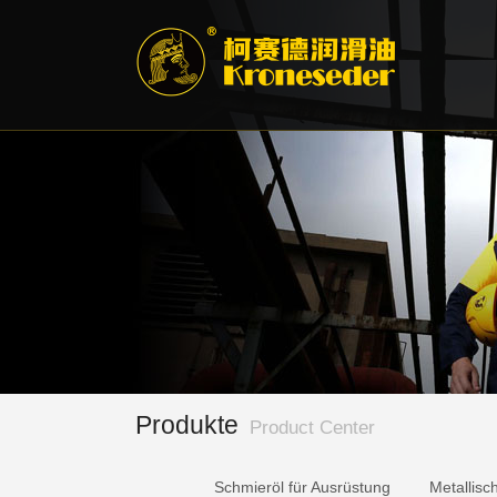
Produkte
Product Center
Schmieröl für Ausrüstung
Metallisc