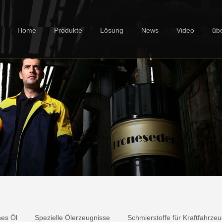
Home
Produkte
Lösung
News
Video
üb
hes Öl
Spezielle Ölerzeugnisse
Schmierstoffe für Kraftfahrze