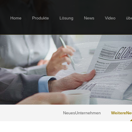
Home
Produkte
Lösung
News
Video
üb
NeuesUnternehmen
WeitereNe