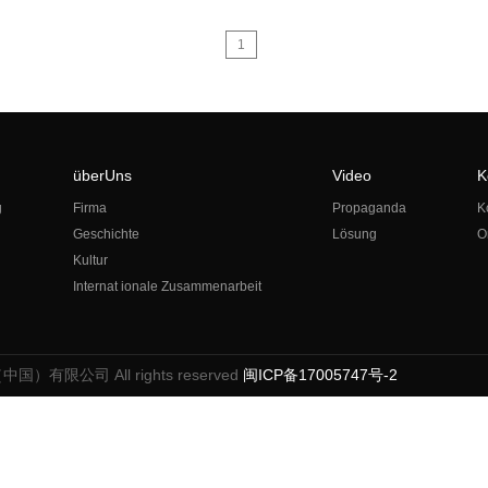
1
überUns
Video
K
g
Firma
Propaganda
K
Geschichte
Lösung
O
Kultur
Internat ionale Zusammenarbeit
（中国）有限公司 All rights reserved
闽ICP备17005747号-2