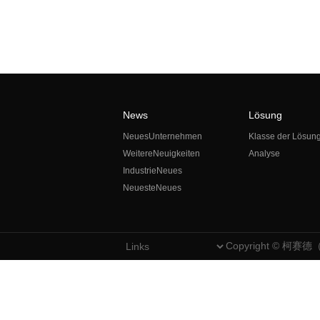
News
Lösung
NeuesUnternehmen
Klasse der Lösun
WeitereNeuigkeiten
Analyse
IndustrieNeues
NeuesteNeues
Copyright © 柯赛德