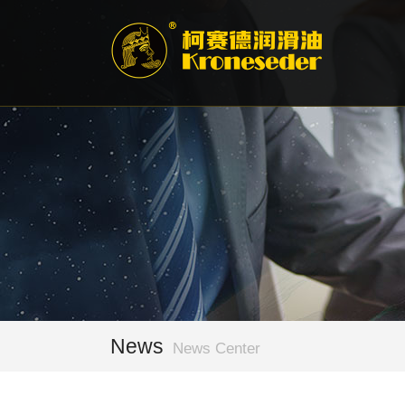
News
News Center