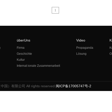
1
überUns
Video
K
g
Firma
Propaganda
K
Geschichte
Lösung
O
Kultur
Internat ionale Zusammenarbeit
（中国）有限公司 All rights reserved
闽ICP备17005747号-2