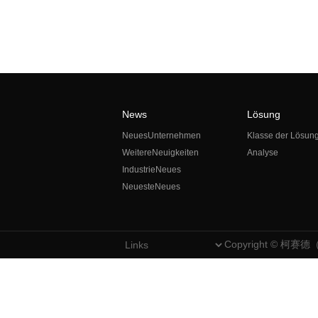
News
Lösung
NeuesUnternehmen
Klasse der Lösun
WeitereNeuigkeiten
Analyse
IndustrieNeues
NeuesteNeues
Copyright © 柯赛德