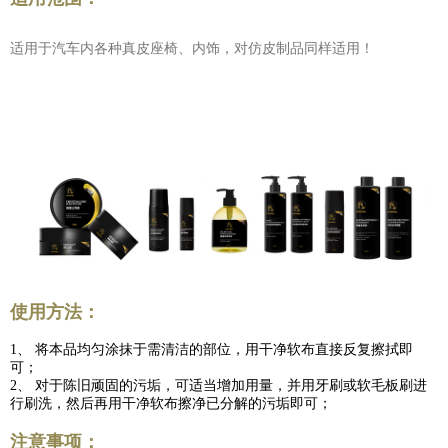
适用
于汽车
内
各种真皮
座椅
、内饰
，
对仿皮制品同样适用！
使用
方法：
1、
将
本品均匀涂抹于需清洁的部位，用
干净
软布直接反复擦拭即
可；
2、
对于
陈旧顽固的污垢，
可
适当增加用量，并用牙刷或软毛板刷进
行刷洗
，
然后
再用
干净软布
擦净
已分解的污垢即可；
注意
事项：