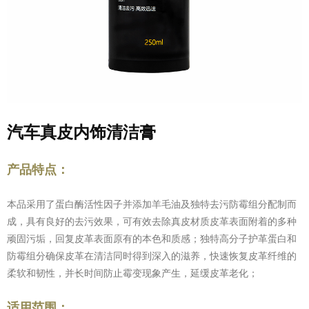
汽车真皮内饰清洁膏
产品特点：
本品采用了
蛋白酶活性因子并添加羊毛油及独特去污防霉组分配制而
成
，
具有良好的去污效果，可有效去除真皮材质皮革表面附着的
多种
顽固污垢，回复皮革表面原有
的本色
和质感
；
独特高分子
护
革蛋白和
防霉组分
确保皮革在
清洁同时得到深入
的
滋养，快速恢复皮革纤维的
柔软和韧性，并
长时间
防止霉变现象产生，延缓
皮革
老化
；
适用范围：