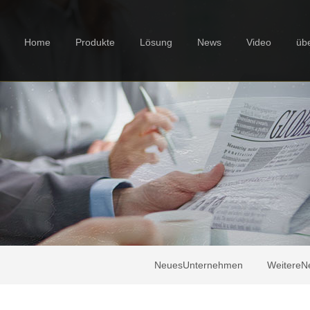
Home
Produkte
Lösung
News
Video
üb
NeuesUnternehmen
WeitereNe