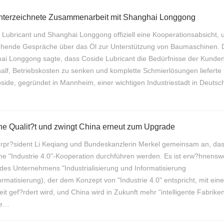
unterzeichnete Zusammenarbeit mit Shanghai Longgong
e Lubricant und Shanghai Longgong offiziell eine Kooperationsabsicht, 
gehende Gespräche über das Öl zur Unterstützung von Baumaschinen. 
ai Longgong sagte, dass Coside Lubricant die Bedürfnisse der Kunde
lf, Betriebskosten zu senken und komplette Schmierlösungen lieferte
oside, gegründet in Mannheim, einer wichtigen Industriestadt in Deutsc
he Qualit?t und zwingt China erneut zum Upgrade
erpr?sident Li Keqiang und Bundeskanzlerin Merkel gemeinsam an, da
e "Industrie 4.0"-Kooperation durchführen werden. Es ist erw?hnenswe
 des Unternehmens "Industrialisierung und Informatisierung
formatisierung), der dem Konzept von "Industrie 4.0" entspricht, mit eine
t gef?rdert wird, und China wird in Zukunft mehr "intelligente Fabrike
be…