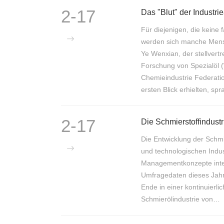
2-17
Das "Blut" der Industri
Für diejenigen, die keine
werden sich manche Mensc
Ye Wenxian, der stellver
Forschung von Spezialöl 
Chemieindustrie Federati
ersten Blick erhielten, s
2-17
Die Entwicklung der Schmi
und technologischen Industr
Managementkonzepte integr
Umfragedaten dieses Jahre
Ende in einer kontinuierl
Schmierölindustrie von…