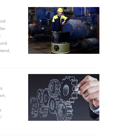
und
Der
n
 und
hland,
ss
rt,
r
n"