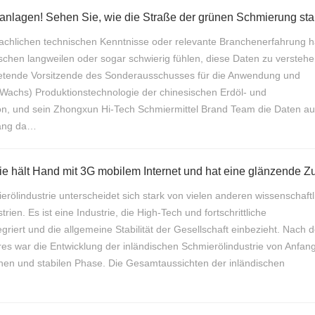
eanlagen! Sehen Sie, wie die Straße der grünen Schmierung stab
 fachlichen technischen Kenntnisse oder relevante Branchenerfahrung 
hen langweilen oder sogar schwierig fühlen, diese Daten zu verstehen
tretende Vorsitzende des Sonderausschusses für die Anwendung und
(Wachs) Produktionstechnologie der chinesischen Erdöl- und
on, und sein Zhongxun Hi-Tech Schmiermittel Brand Team die Daten au
prang da…
erölindustrie unterscheidet sich stark von vielen anderen wissenschaft
ien. Es ist eine Industrie, die High-Tech und fortschrittliche
iert und die allgemeine Stabilität der Gesellschaft einbezieht. Nach 
s war die Entwicklung der inländischen Schmierölindustrie von Anfang
ichen und stabilen Phase. Die Gesamtaussichten der inländischen