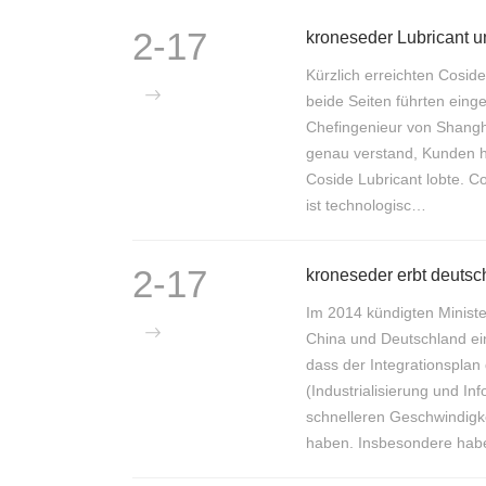
2-17
kroneseder Lubricant 
Kürzlich erreichten Cosid
beide Seiten führten ein
Chefingenieur von Shangh
genau verstand, Kunden ha
Coside Lubricant lobte. C
ist technologisc…
2-17
kroneseder erbt deutsc
Im 2014 kündigten Minist
China und Deutschland ein
dass der Integrationsplan
(Industrialisierung und In
schnelleren Geschwindigkei
haben. Insbesondere ha