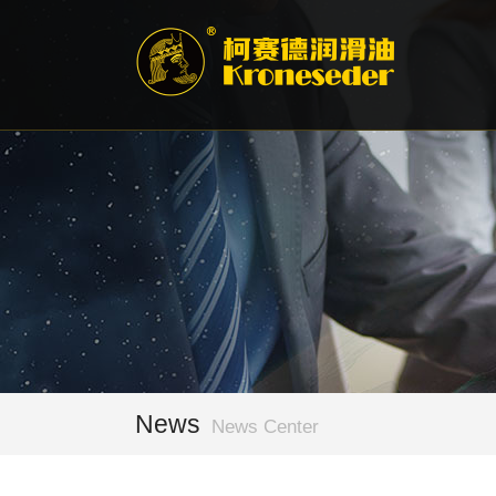
News
News Center