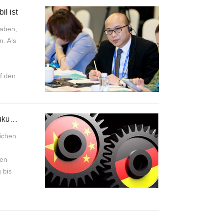
il ist
haben,
. Als
f den
Die Schmierstoffindustrie hält Hand mit 3G mobilem Internet und hat eine glänzende Zukunft
lichen
den
 bis