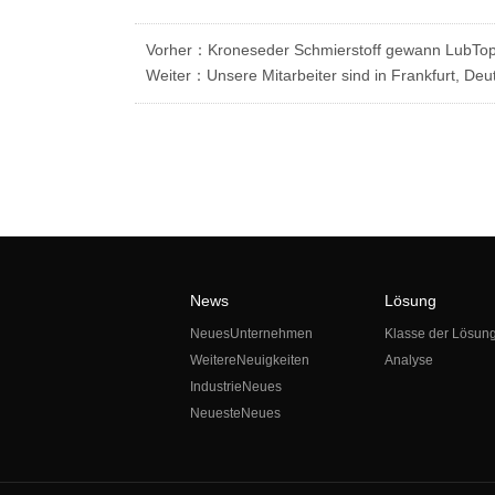
Vorher：Kroneseder Schmierstoff gewann LubTop2
Weiter：Unsere Mitarbeiter sind in Frankfurt, Deu
News
Lösung
NeuesUnternehmen
Klasse der Lösun
WeitereNeuigkeiten
Analyse
IndustrieNeues
NeuesteNeues