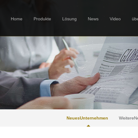
Home
Produkte
Lösung
News
Video
üb
NeuesUnternehmen
WeitereNe