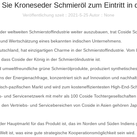
n Sie Kroneseder Schmieröl zum Eintritt in
Veröffentlichung szeit：2021-5-25 Autor：None
der weltweiten Schmierstoffindustrie weiter auszubauen, trat Coside Sc
g und Wertschätzung eines bekannten indischen Unternehmens.
tschland, hat einzigartigen Charme in der Schmierstoffindustrie. Vom 
 dass Coside der König in der Schmierölindustrie ist.
d umweltfreundliche grüne Schmierölprodukte, produziert synthetisches
s der Energienachfrage, konzentriert sich auf Innovation und nachha
isch-pazifischen Markt und wird zum kosteneffizientesten High-End-Schm
bs- und Servicenetzwerk mit mehr als 100 Coside Tochtergesellschaften 
u den Vertriebs- und Servicebereichen von Coside in Asien gehören Ja
der Hauptmarkt für das Produkt ist, das im Norden und Süden Indiens g
elt ist, was eine gute strategische Kooperationsmöglichkeit sein wird.