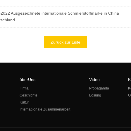
022 Ausgezeichnete internationale Schmierstoffmarke in China
tschland
Zurück zur Liste
überUns
Video
K
g
Firma
Propaganda
K
Geschichte
Lösung
O
Kultur
Internat ionale Zusammenarbeit