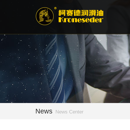
News
News Center