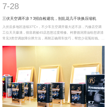
7-28
三伏天空调不凉？3招自检避坑，别乱花几千块换压缩机
入伏后多地区连续37℃+，不少车主空调开最大还不凉，汽修店空调
工位天天爆满，很容易被4S店忽悠过度维修。柯赛德润滑油给您讲清
常见3类空调故障分辨方法，再附正确用车技巧，帮您少花冤枉钱。…