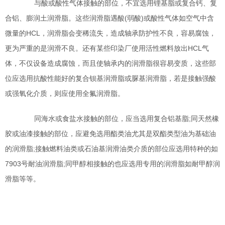
与酸或酸性气体接触的部位，不宜选用锂基脂或复合钙、复
合铝、膨润土润滑脂。这些润滑脂遇酸(弱酸)或酸性气体如空气中含
微量的HCL，润滑脂会变稀流失，造成轴承防护性不良，容易腐蚀，
更为严重的是润滑不良。还有某些印染厂使用活性燃料放出HCL气
体，不仅设备造成腐蚀，而且使轴承内的润滑脂很容易变质，这些部
位应选用抗酸性能好的复合钡基润滑脂或脲基润滑脂，若是接触强酸
或强氧化介质，则应使用全氟润滑脂。
同海水或食盐水接触的部位，应当选用复合铝基脂;同天然橡
胶或油漆接触的部位，应避免选用酯类油尤其是双酯类型油为基础油
的润滑脂;接触燃料油类或石油基润滑油类介质的部位应选用特种的如
7903号耐油润滑脂;同甲醇相接触的也应选用专用的润滑脂如耐甲醇润
滑脂等等。