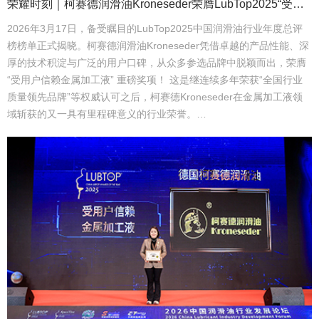
荣耀时刻｜柯赛德润滑油Kroneseder荣膺LubTop2025“受用户信赖金属加工液”大奖
2026年3月17日，备受瞩目的LubTop2025中国润滑油行业年度总评
榜榜单正式揭晓。柯赛德润滑油Kroneseder凭借卓越的产品性能、深
厚的技术积淀与广泛的用户口碑，从众多参选品牌中脱颖而出，荣膺
“受用户信赖金属加工液” 重磅奖项！ 这是继连续多年荣获“全国行业
质量领先品牌”等权威认可之后，柯赛德Kroneseder在金属加工液领
域斩获的又一具有里程碑意义的行业荣誉。…